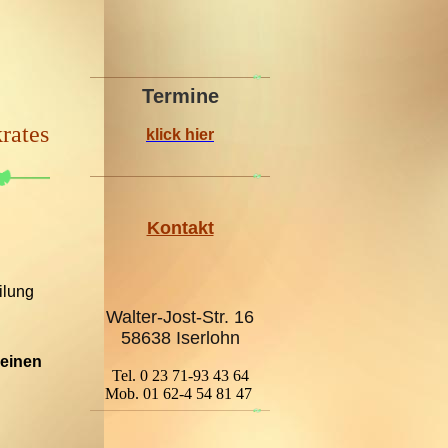
Termine
ates
klick hier
Kontakt
ilung
Walter-Jost-Str. 16
58638 Iserlohn
keinen
Tel. 0 23 71-93 43 64
n
Mob. 01 62-4 54 81 47