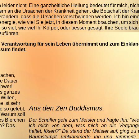
 leider nicht. Eine ganzheitliche Heilung bedeutet für mich, nich
n an die Ursachen der Krankheit gehen, die Botschaft der Kra
rändern, dass die Ursachen verschwinden werden. Ich bin eine
nergie, wie viel Sie jetzt, in diesem Moment brauchen, um sich
 so viel, wie viel Ihr Körper, oder besser gesagt, Ihre Seele bra
zuführen.
 Verantwortung für sein Leben übernimmt
und zum Einklan
sum findet.
machen,
ie Dauer
chwer!
as ganzes
 Willen,
e ist sehr
Aus den Zen Buddismus:
e so gelebt,
. Warum soll
hes Bierchen
Der Schüller geht zum Meister und fragte ihn: "wi
en? Das
ich mich von dem, was mich an die Vergange
heftet, lösen?" Da stand der Meister auf, ging zu
Baumstumpf, umklammerte ihn und jammerte: