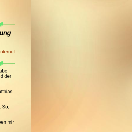
nung
nternet
abel
nd der
tthias
. So,
ben mir