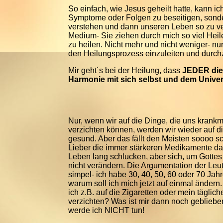
So einfach, wie Jesus geheilt hatte, kann ich
Symptome oder Folgen zu beseitigen, sonder
verstehen und dann unseren Leben so zu ve
Medium- Sie ziehen durch mich so viel Heile
zu heilen. Nicht mehr und nicht weniger- nur
den Heilungsprozess einzuleiten und durch
Mir geht´s bei der Heilung, dass
JEDER die
Harmonie mit sich selbst und dem Univer
Nur, wenn wir auf die Dinge, die uns krank
verzichten können, werden wir wieder auf d
gesund. Aber das fällt den Meisten soooo s
Lieber die immer stärkeren Medikamente d
Leben lang schlucken, aber sich, um Gottes
nicht verändern. Die Argumentation der Leut
simpel- ich habe 30, 40, 50, 60 oder 70 Jahr
warum soll ich mich jetzt auf einmal ändern
ich z.B. auf die Zigaretten oder mein täglic
verzichten? Was ist mir dann noch geblieb
werde ich NICHT tun!