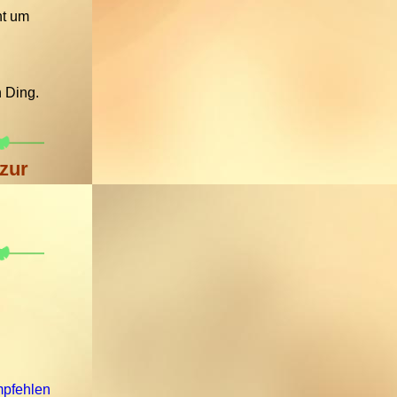
ht um
 Ding.
 zur
mpfehlen