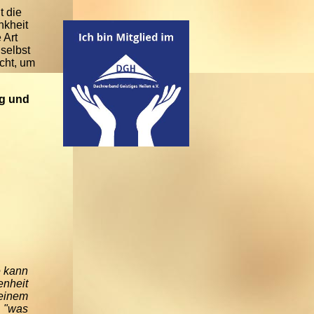
t die
nkheit
 Art
 selbst
ucht, um
g und
e kann
nheit
 einem
 "was